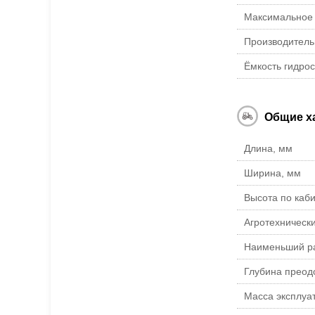
Максимальное
Производительн
Ёмкость гидро
Общие х
Длина, мм
Ширина, мм
Высота по каб
Агротехнически
Наименьший ра
Глубина преод
Масса эксплуат