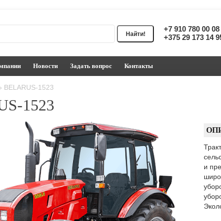
+7 910 780 00 0
+375 29 173 14 
мпании
Новости
Задать вопрос
Контакты
»
BELARUS-1523
S-1523
ОП
Трак
сель
и пр
широ
убор
убор
Экол