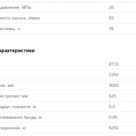
 давление, МПа
20
ость насоса, л/мин.
55
системы, л
35
арактеристики
4710
2250
ине, мм
3000
й просвет, мм
620
диус поворота, м
5,5
олеваемого брода, м
0,85
ационная, кг
6250