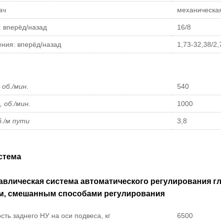
ач
механическа
: вперёд/назад
16/8
ения: вперёд/назад
1,73-32,38/2,
 об./мин.
540
, об./мин.
1000
б./м пути
3,8
стема
авлическая система автоматического регулирования г
, смешанным способами регулирования
ть заднего НУ на оси подвеса, кг
6500