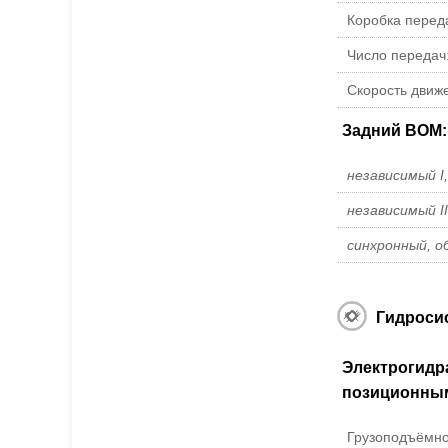
Коробка перед
Число передач
Скорость движ
Задний ВОМ:
независимый I,
независимый II
синхронный, о
Гидроси
Электрогидр
позиционным
Грузоподъёмнос