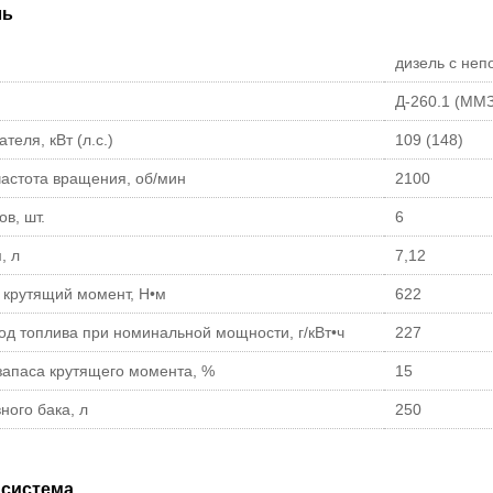
ль
дизель с неп
Д-260.1 (ММЗ
теля, кВт (л.с.)
109 (148)
астота вращения, об/мин
2100
в, шт.
6
, л
7,12
крутящий момент, Н•м
622
од топлива при номинальной мощности, г/кВт•ч
227
апаса крутящего момента, %
15
ного бака, л
250
 система