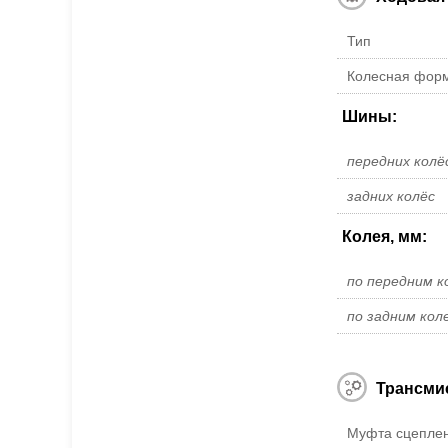
Тип
Колесная фор
Шины:
передних колё
задних колёс
Колея, мм:
по передним к
по задним кол
Трансми
Муфта сцепле