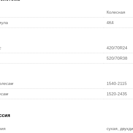
Колесная
мула
4К4
с
420/70R24
520/70R38
олесам
1540-2115
есам
1520-2435
ссия
ния
сухая, двухд