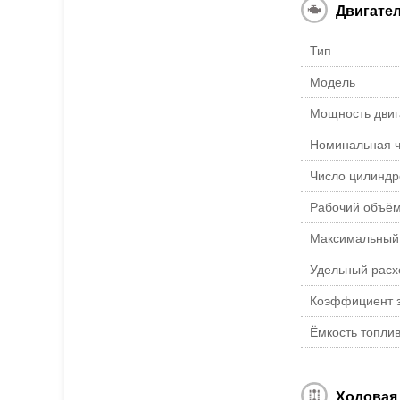
Двигате
Тип
Модель
Мощность двига
Номинальная ч
Число цилиндро
Рабочий объём
Максимальный 
Удельный расх
Коэффициент з
Ёмкость топлив
Ходовая