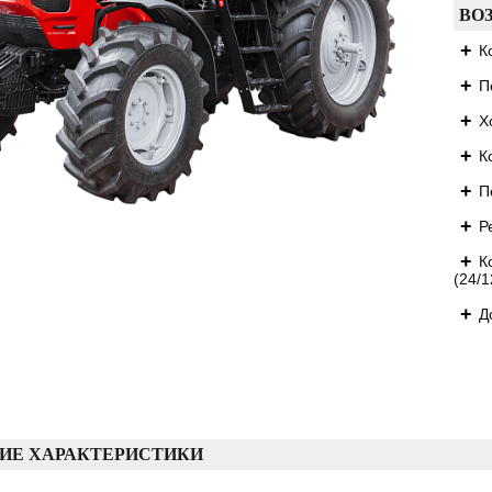
ВО
К
П
Х
К
П
Р
К
(24/1
Д
ИЕ ХАРАКТЕРИСТИКИ