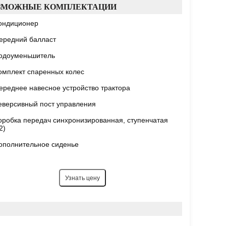
ЗМОЖНЫЕ КОМПЛЕКТАЦИИ
ондиционер
ередний балласт
одоуменьшитель
омплект спаренных колес
ереднее навесное устройство трактора
еверсивный пост управления
оробка передач синхронизированная, ступенчатая
2)
ополнительное сиденье
Узнать цену