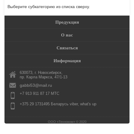
Выберите субкатегорию из списка сверху.
Продукция
О нас
Связаться
Информация
630073, г. Новосибирск,
пр. Карла Маркса, 47/1-13
gabbi53@mail.ru
+7 913 911 87 17 МТС
+375 29 1731495 Беларусь viber, what's up
ООО «Техноком» © 2020