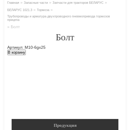
»
»
»
Главная
Запасные части
Запчасти для тракторов БЕЛАРУС
»
»
БЕЛАРУС 1021.3
Тормоза
Трубопроводы и арматура двухпроводного пневмопривода тормозов
прицепа
»
Болт
Болт
Артикул: М10-6gх25
В корзину
Продукция