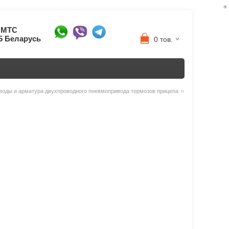
8 МТС
95 Беларусь
0 тов.
»
воды и арматура двухпроводного пневмопривода тормозов прицепа