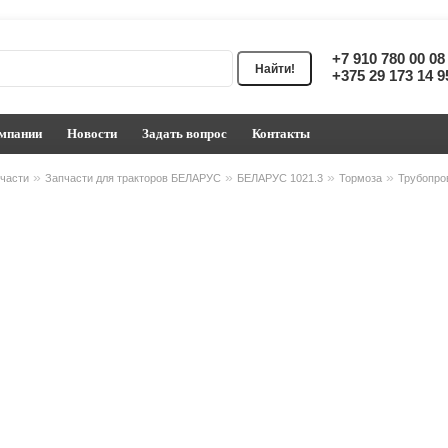
+7 910 780 00 0
+375 29 173 14 
мпании
Новости
Задать вопрос
Контакты
»
»
»
»
части
Запчасти для тракторов БЕЛАРУС
БЕЛАРУС 1021.3
Тормоза
Трубопро