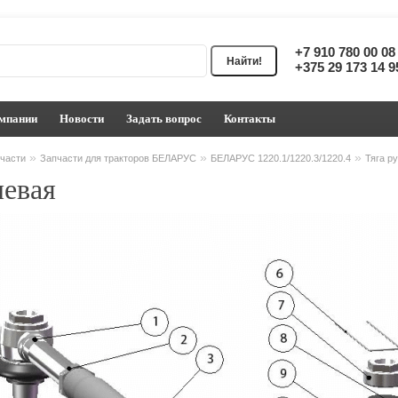
+7 910 780 00 0
+375 29 173 14 
мпании
Новости
Задать вопрос
Контакты
»
»
»
части
Запчасти для тракторов БЕЛАРУС
БЕЛАРУС 1220.1/1220.3/1220.4
Тяга р
левая