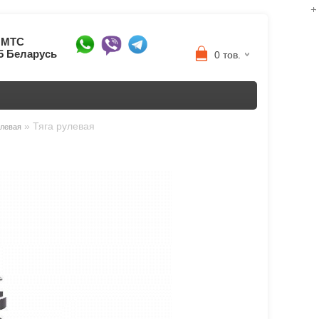
8 МТС
95 Беларусь
0 тов.
»
Тяга рулевая
улевая