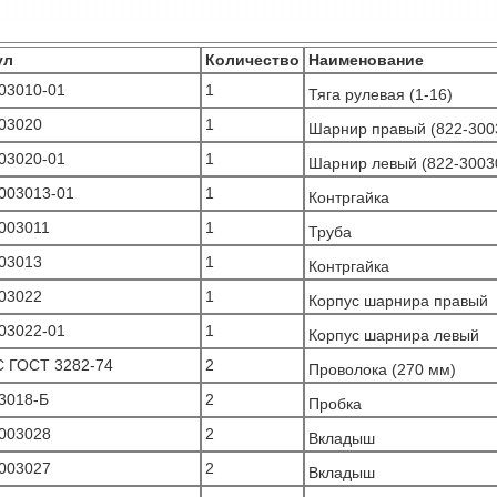
ул
Количество
Наименование
03010-01
1
Тяга рулевая (1-16)
03020
1
Шарнир правый (822-3003
03020-01
1
Шарнир левый (822-30030
003013-01
1
Контргайка
003011
1
Труба
03013
1
Контргайка
03022
1
Корпус шарнира правый
03022-01
1
Корпус шарнира левый
С ГОСТ 3282-74
2
Проволока (270 мм)
3018-Б
2
Пробка
003028
2
Вкладыш
003027
2
Вкладыш