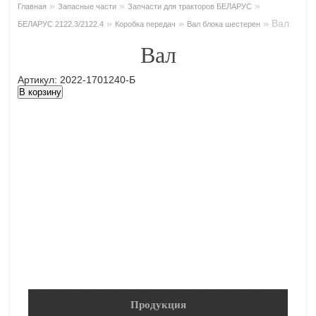
»
»
»
Главная
Запасные части
Запчасти для тракторов БЕЛАРУС
»
»
»
Вал
БЕЛАРУС 2122.3/2122.4
Коробка передач
Вал блока шестерен
Вал
Артикул: 2022-1701240-Б
В корзину
Продукция