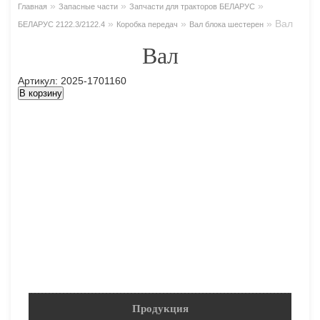
»
»
»
Главная
Запасные части
Запчасти для тракторов БЕЛАРУС
»
»
»
Вал
БЕЛАРУС 2122.3/2122.4
Коробка передач
Вал блока шестерен
Вал
Артикул: 2025-1701160
В корзину
Продукция