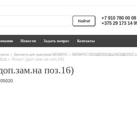
+7 910 780 00 0
+375 29 173 14 
мпании
Новости
Задать вопрос
Контакты
»
»
части
Запчасти для тракторов БЕЛАРУС
БЕЛАРУС 2522ДВ/2822ДЦ/3022ДВ/2522.1/
»
Хомут (доп.зам.на поз.16)
2.1)
доп.зам.на поз.16)
205020