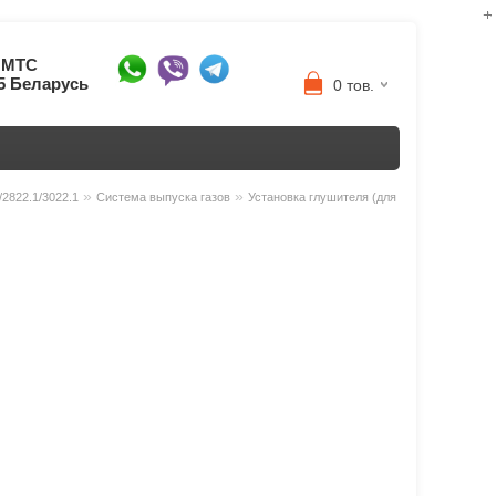
8 МТС
95 Беларусь
0 тов.
»
»
2822.1/3022.1
Система выпуска газов
Установка глушителя (для