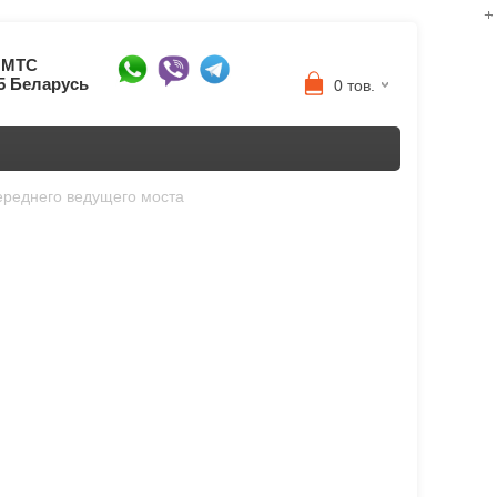
8 МТС
95 Беларусь
0 тов.
ереднего ведущего моста