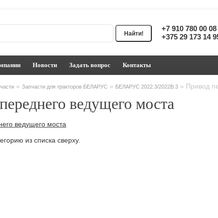
+7 910 780 00 0
+375 29 173 14 
мпании
Новости
Задать вопрос
Контакты
»
»
»
Привод п
части
Запчасти для тракторов БЕЛАРУС
БЕЛАРУС 2022.3/2022В.3
переднего ведущего моста
него ведущего моста
егорию из списка сверху.