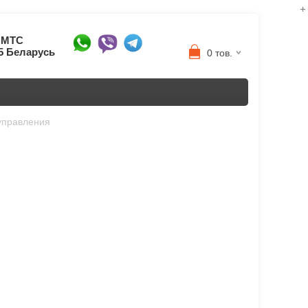
8 МТС
95 Беларусь
0 тов.
управления