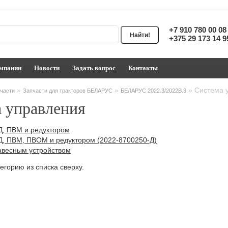
+7 910 780 00 0
+375 29 173 14 
мпании
Новости
Задать вопрос
Контакты
»
»
»
Система 
части
Запчасти для тракторов БЕЛАРУС
БЕЛАРУС 2022.3/2022В.3
 управления
Д, ПВМ и редуктором
Д, ПВМ, ПВОМ и редуктором (2022-8700250-Д)
авесным устройством
егорию из списка сверху.