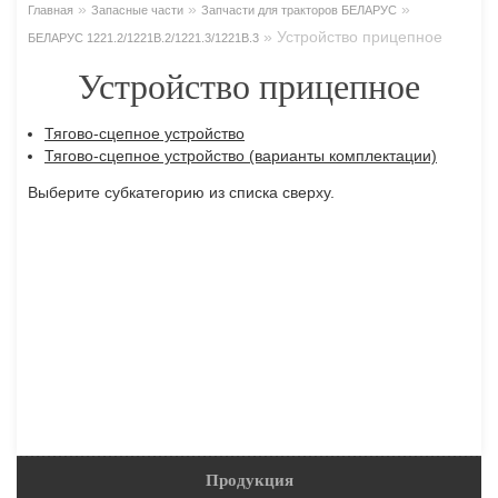
»
»
»
Главная
Запасные части
Запчасти для тракторов БЕЛАРУС
»
Устройство прицепное
БЕЛАРУС 1221.2/1221В.2/1221.3/1221В.3
Устройство прицепное
Тягово-сцепное устройство
Тягово-сцепное устройство (варианты комплектации)
Выберите субкатегорию из списка сверху.
Продукция