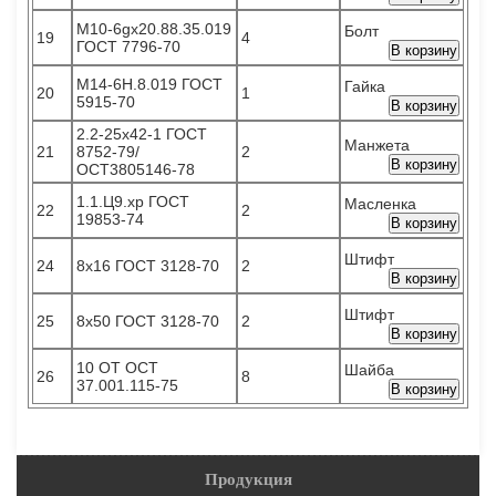
М10-6gх20.88.35.019
Болт
19
4
ГОСТ 7796-70
В корзину
М14-6Н.8.019 ГОСТ
Гайка
20
1
5915-70
В корзину
2.2-25х42-1 ГОСТ
Манжета
21
8752-79/
2
В корзину
ОСТ3805146-78
1.1.Ц9.хр ГОСТ
Масленка
22
2
19853-74
В корзину
Штифт
24
8х16 ГОСТ 3128-70
2
В корзину
Штифт
25
8х50 ГОСТ 3128-70
2
В корзину
10 ОТ ОСТ
Шайба
26
8
37.001.115-75
В корзину
Продукция