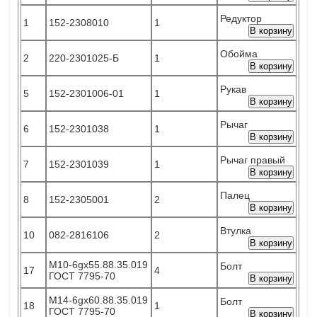
Редуктор
1
152-2308010
1
В корзину
Обойма
2
220-2301025-Б
1
В корзину
Рукав
5
152-2301006-01
1
В корзину
Рычаг
6
152-2301038
1
В корзину
Рычаг правый
7
152-2301039
1
В корзину
Палец
8
152-2305001
2
В корзину
Втулка
10
082-2816106
2
В корзину
М10-6gх55.88.35.019
Болт
17
4
ГОСТ 7795-70
В корзину
М14-6gх60.88.35.019
Болт
18
1
ГОСТ 7795-70
В корзину