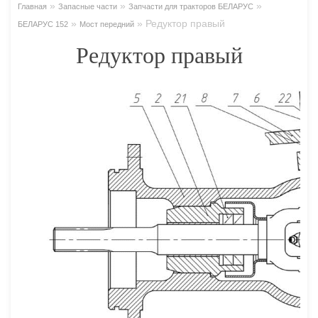
»
»
»
Главная
Запасные части
Запчасти для тракторов БЕЛАРУС
»
»
Редуктор правый
БЕЛАРУС 152
Мост передний
Редуктор правый