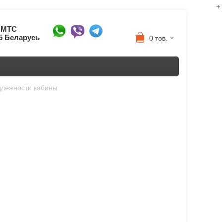
8 МТС
95 Беларусь
0 тов.
лежности кабины