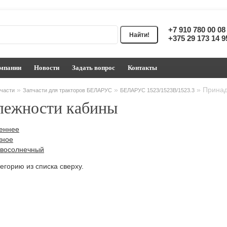
+7 910 780 00 0
+375 29 173 14 
мпании
Новости
Задать вопрос
Контакты
»
»
»
Принад
части
Запчасти для тракторов БЕЛАРУС
БЕЛАРУС 1523/1523В/1523.3
лежности кабины
реннее
жное
ивосолнечный
егорию из списка сверху.