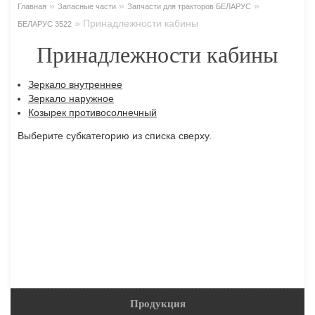
»
»
»
Главная
Запасные части
Запчасти для тракторов БЕЛАРУС
»
Принадлежности кабины
БЕЛАРУС 3522
Принадлежности кабины
Зеркало внутреннее
Зеркало наружное
Козырек противосолнечный
Выберите субкатегорию из списка сверху.
Продукция