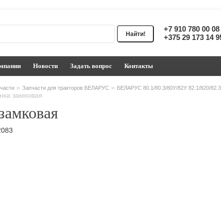
+7 910 780 00 0
+375 29 173 14 
мпании
Новости
Задать вопрос
Контакты
»
»
части
Запчасти для тракторов БЕЛАРУС
БЕЛАРУС 80.1/80.3/80У/82У 82.1/820/82.
нка замковая
замковая
2083