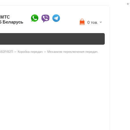
8 МТС
95 Беларусь
0 тов.
»
»
3/82P/82П
Коробка передач
Механизм переключения передач.