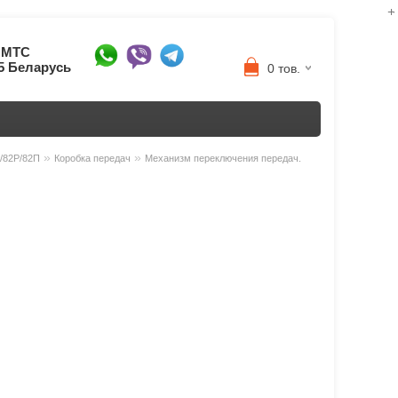
8 МТС
95 Беларусь
0 тов.
»
»
3/82P/82П
Коробка передач
Механизм переключения передач.