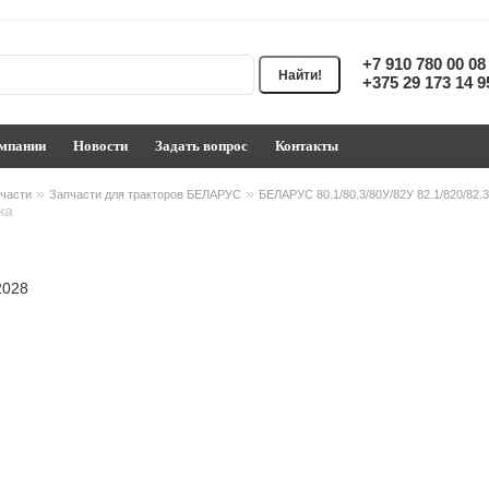
+7 910 780 00 0
+375 29 173 14 
мпании
Новости
Задать вопрос
Контакты
»
»
части
Запчасти для тракторов БЕЛАРУС
БЕЛАРУС 80.1/80.3/80У/82У 82.1/820/82.
ка
2028