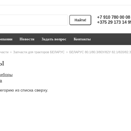
+7 910 780 00 0
+375 29 173 14 
мпании
Новости
Задать вопрос
Контакты
»
»
части
Запчасти для тракторов БЕЛАРУС
БЕЛАРУС 80.1/80.3/80У/82У 82.1/820/82.
ы
риборы
а
егорию из списка сверху.