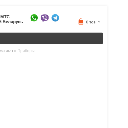
8 МТС
95 Беларусь
0 тов.
»
Приборы
3/82P/82П